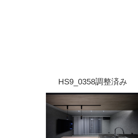
コ
ン
テ
ン
ツ
HS9_0358調整済み
へ
ス
キ
ッ
プ