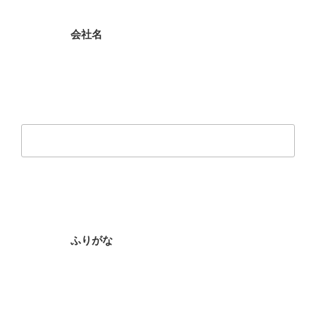
ッ
プ
会社名
ふりがな