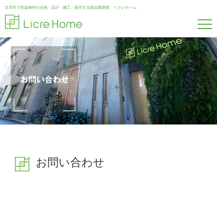
文京区で収益物件の企画・設計・施工・販売する総合建築業 リクレホーム
コ
ン
テ
お問い合わせ
ン
ツ
へ
ス
キ